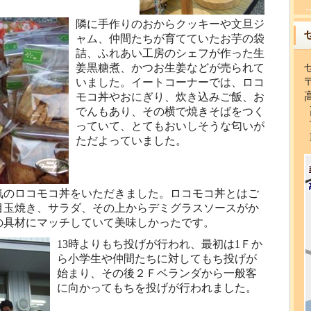
隣に手作りのおからクッキーや文旦ジ
ャム、仲間たちが育てていたお芋の袋
詰、ふれあい工房のシェフが作った生
姜黒糖煮、かつお生姜などが売られて
〒
いました。イートコーナーでは、ロコ
モコ丼やおにぎり、炊き込みご飯、お
でんもあり、その横で焼きそばをつく
T
っていて、とてもおいしそうな匂いが
F
ただよっていました。
気のロコモコ丼をいただきました。ロコモコ丼とはご
目玉焼き、サラダ、その上からデミグラスソースがか
の具材にマッチしていて美味しかったです。
13時よりもち投げが行われ、最初は1Ｆか
ら小学生や仲間たちに対してもち投げが
始まり、その後２Ｆベランダから一般客
に向かってもちを投げが行われました。