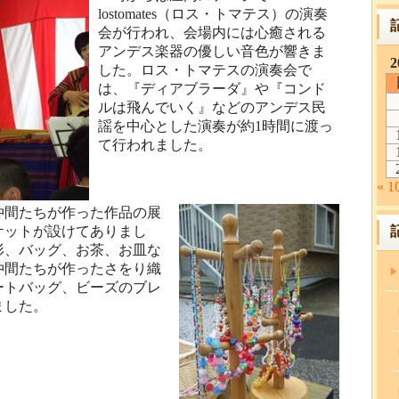
lostomates（ロス・トマテス）の演奏
会が行われ、会場内には心癒される
アンデス楽器の優しい音色が響きま
2
した。ロス・トマテスの演奏会で
は、『ディアブラーダ』や『コンド
ルは飛んでいく』などのアンデス民
謡を中心とした演奏が約1時間に渡っ
て行われました。
« 
仲間たちが作った作品の展
ケットが設けてありまし
形、バッグ、お茶、お皿な
仲間たちが作ったさをり織
ートバッグ、ビーズのブレ
ました。