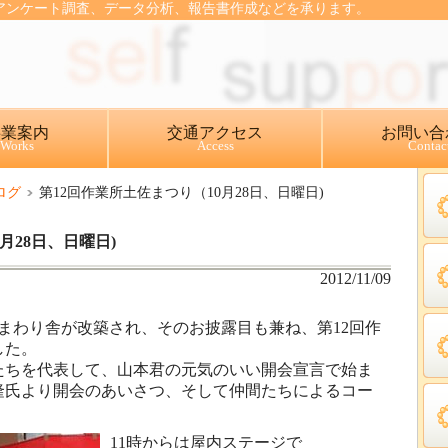
、アンケート調査、データ分析、報告書作成などを承ります。
事業案内
交通アクセス
お問い合
Works
Access
Contac
ログ
第12回作業所土佐まつり（10月28日、日曜日)
月28日、日曜日)
2012/11/09
まわり舎が改築され、そのお披露目も兼ね、第12回作
した。
たちを代表して、山本君の元気のいい開会宣言で始ま
隆氏より開会のあいさつ、そして仲間たちによるコー
11時からは屋内ステージで