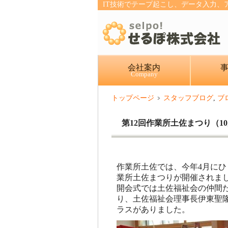
IT技術でテープ起こし、データ入力
会社案内
Company
トップページ
スタッフブログ
,
ブ
第12回作業所土佐まつり（10
作業所土佐では、今年4月にひ
業所土佐まつりが開催されま
開会式では土佐福祉会の仲間
り、土佐福祉会理事長伊東聖
ラスがありました。